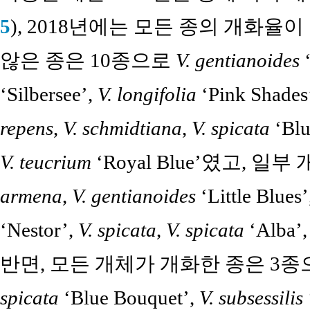
5
), 2018년에는 모든 종의 개화율
않은 종은 10종으로
V. gentianoides
‘
‘Silbersee’,
V. longifolia
‘Pink Shades
repens
,
V. schmidtiana
,
V. spicata
‘Blu
V. teucrium
‘Royal Blue’였고, 
armena
,
V. gentianoides
‘Little Blues
‘Nestor’,
V. spicata
,
V. spicata
‘Alba’
반면, 모든 개체가 개화한 종은 3
spicata
‘Blue Bouquet’,
V. subsessilis