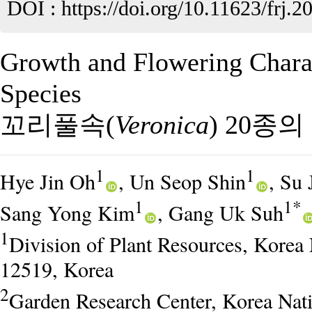
DOI :
https://doi.org/10.11623/frj.2
Growth and Flowering Charac
Species
꼬리풀속(
Veronica
) 20종
1
1
Hye Jin Oh
, Un Seop Shin
, Su
1
1*
Sang Yong Kim
, Gang Uk Suh
1
Division of Plant Resources, Kore
12519, Korea
2
Garden Research Center, Korea Nat