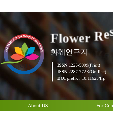
F
l
o
w
e
r
R
e
화훼연구지
ISSN
1225-5009(Print)
ISSN
2287-772X(On-line)
DOI
prefix : 10.11623/frj.
About US
For Con