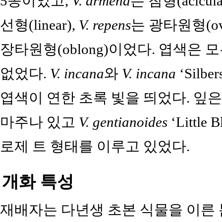
5종이었고,
V. armena
는 침형(acicula
선형(linear),
V. repens
는 광타원형(ova
장타원형(oblong)이었다. 엽색은
없었다.
V. incana
와
V. incana
‘Silb
엽색이 연한 초록 빛을 띄었다. 잎
마주나 있고
V. gentianoides
‘Little 
로제 트 형태를 이루고 있었다.
개화 특성
재배자는 다년생 초본 식물을 이른