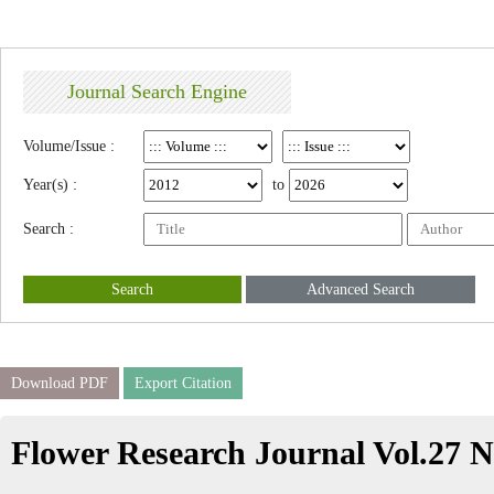
Journal Search Engine
Volume/Issue :
Year(s) :
to
Search :
Search
Advanced Search
Download PDF
Export Citation
Flower Research Journal Vol.27 N