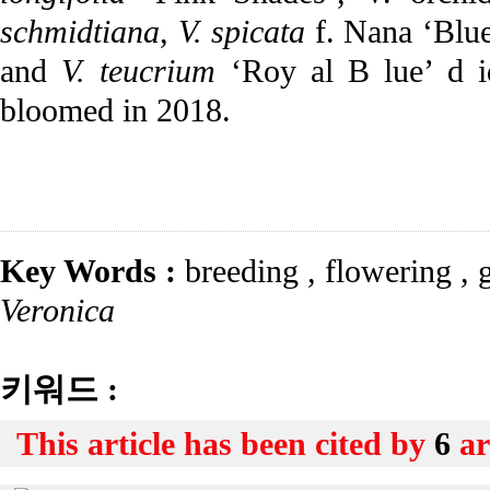
schmidtiana
,
V. spicata
f. Nana ‘Blu
and
V. teucrium
‘Roy al B lue’ d i
bloomed in 2018.
Key Words :
breeding
,
flowering
,
g
Veronica
키워드 :
This article has been cited by
6
ar