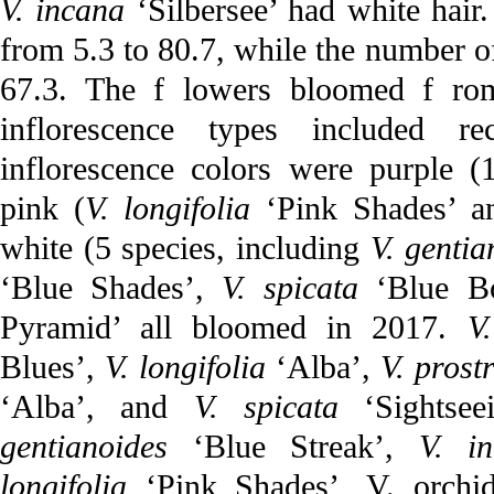
V. incana
‘Silbersee’ had white hair
from 5.3 to 80.7, while the number o
67.3. The f lowers bloomed f ro
inflorescence types included 
inflorescence colors were purple (
pink (
V. longifolia
‘Pink Shades’ 
white (5 species, including
V. gentia
‘Blue Shades’,
V. spicata
‘Blue B
Pyramid’ all bloomed in 2017.
V
Blues’,
V. longifolia
‘Alba’,
V. prost
‘Alba’, and
V. spicata
‘Sightsee
gentianoides
‘Blue Streak’,
V. i
longifolia
‘Pink Shades’, V. orchi