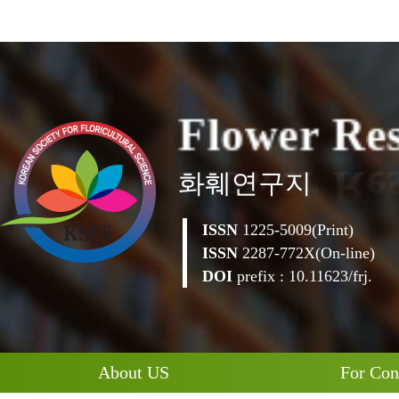
l
o
w
e
r
F
R
e
화훼연구지
ISSN
1225-5009(Print)
ISSN
2287-772X(On-line)
DOI
prefix : 10.11623/frj.
About US
For Con