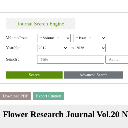
Journal Search Engine
Volume/Issue :
Year(s) :
to
Search :
Search
Advanced Search
Download PDF
Export Citation
Flower Research Journal Vol.20 N