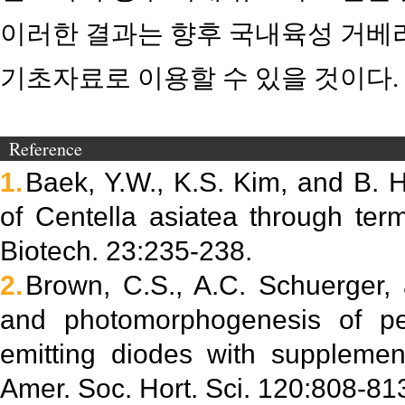
이러한 결과는 향후 국내육성 거베
기초자료로 이용할 수 있을 것이다.
Reference
1.
Baek, Y.W., K.S. Kim, and B. 
of Centella asiatea through term
Biotech. 23:235-238.
2.
Brown, C.S., A.C. Schuerger,
and photomorphogenesis of pep
emitting diodes with supplementa
Amer. Soc. Hort. Sci. 120:808-81