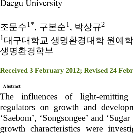
Daegu University
1*
1
2
조문수
, 구본순
, 박상규
1
대구대학교 생명환경대학 원예학
생명환경학부
Received 3 February 2012; Revised 24 Feb
Abstract
The influences of light-emittin
regulators on growth and developm
‘Saebom’, ‘Songsongee’ and ‘Sugar 
growth characteristics were invest