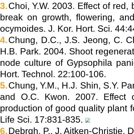
3.
Choi, Y.W. 2003. Effect of red, 
break on growth, flowering, and 
ocymoides. J. Kor. Hort. Sci. 44:
4.
Chung, D.C., J.S. Jeong, C. C
H.B. Park. 2004. Shoot regenerati
node culture of Gypsophila panicu
Hort. Technol. 22:100-106.
5.
Chung, Y.M., H.J. Shin, S.Y. Pa
and O.C. Kwon. 2007. Effect o
production of good quality plant f
Life Sci. 17:831-835.
6.
Debrgh, P., J. Aitken-Christie, 